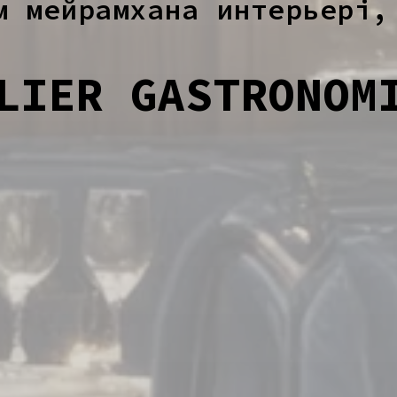
м мейрамхана интерьері,
LIER GASTRONOM