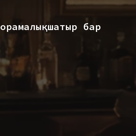
орамалық шатыр бар