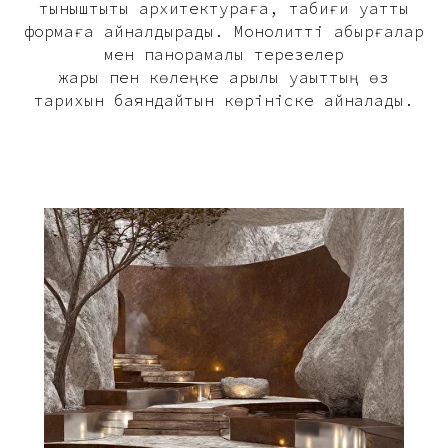
тыныштықты архитектураға, табиғи қуатты
формаға айналдырады. Монолитті қабырғалар
мен панорамалық терезелер
жарық пен көлеңке арқылы уақыттың өз
тарихын баяндайтын көрініске айналады.