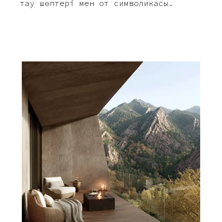
тау шөптері мен от символикасы.