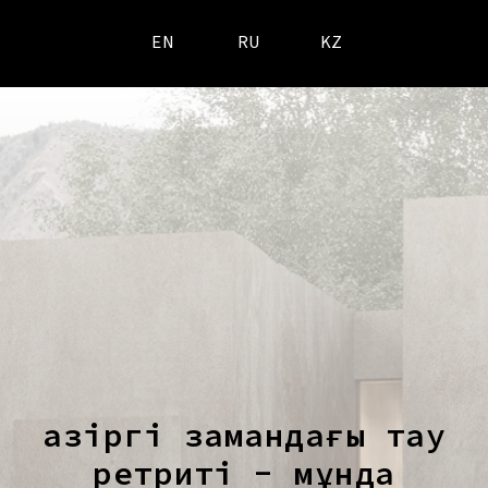
EN
RU
KZ
Қазіргі замандағы тау
ретриті - мұнда