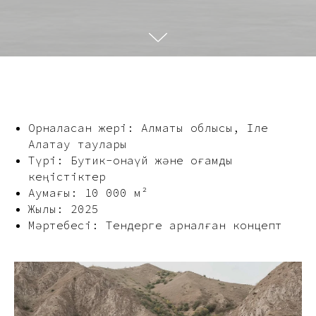
Орналасқан жері: Алматы облысы, Іле
Алатау таулары
Түрі: Бутик-қонақүй және қоғамдық
кеңістіктер
Аумағы: 10 000 м²
Жылы: 2025
Мәртебесі: Тендерге арналған концепт