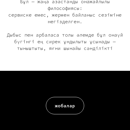
Бұл — жаңа қазақстандық қонақжайлылық
философиясы:
сервиске емес, жермен байланыс сезіміне
негізделген.
Дыбыс пен қарбаласқа толы әлемде бұл қонақүй
бүгінгі ең сирек құндылықты ұсынады —
тыныштықты, яғни шынайы сәнділікті
жобалар