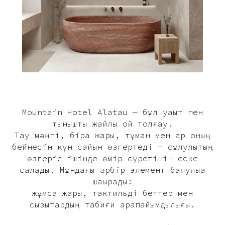
Mountain Hotel Alatau — бұл уақыт пен
тыныштық жайлы ой толғау.
Тау мәңгі, бірақ жарық, тұман мен қар оның
бейнесін күн сайын өзгертеді - сұлулықтың
өзгеріс ішінде өмір сүретінін еске
салады. Мұндағы әрбір элемент баяулыққа
шақырады:
жұмсақ жарық, тактильді беттер мен
сызықтардың табиғи қарапайымдылығы.