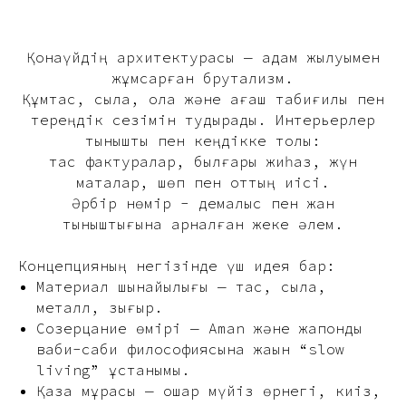
Қонақүйдің архитектурасы — адам жылуымен
жұмсарған брутализм.
Құмтас, сылақ, қола және ағаш табиғилық пен
тереңдік сезімін тудырады. Интерьерлер
тыныштық пен кеңдікке толы:
тас фактуралар, былғары жиһаз, жүн
маталар, шөп пен оттың иісі.
Әрбір нөмір - демалыс пен жан
тыныштығына арналған жеке әлем.
Концепцияның негізінде үш идея бар:
Материал шынайылығы — тас, сылақ,
металл, зығыр.
Созерцание өмірі — Aman және жапондық
ваби-саби философиясына жақын “slow
living” ұстанымы.
Қазақ мұрасы — қошқар мүйіз өрнегі, киіз,