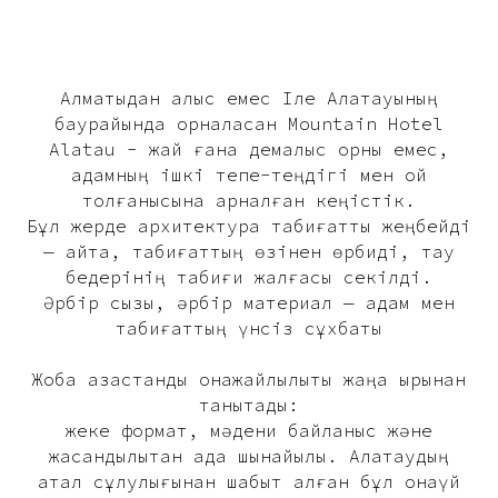
Алматыдан алыс емес Іле Алатауының
баурайында орналасқан Mountain Hotel
Alatau - жай ғана демалыс орны емес,
адамның ішкі тепе-теңдігі мен ой
толғанысына арналған кеңістік.
Бұл жерде архитектура табиғатты жеңбейді
— қайта, табиғаттың өзінен өрбиді, тау
бедерінің табиғи жалғасы секілді.
Әрбір сызық, әрбір материал — адам мен
табиғаттың үнсіз сұхбаты
Жоба қазақстандық қонақжайлылықты жаңа қырынан
танытады:
жеке формат, мәдени байланыс және
жасандылықтан ада шынайылық. Алатаудың
қатал сұлулығынан шабыт алған бұл қонақүй