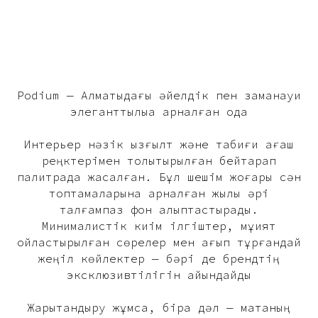
Podium — Алматыдағы әйелдік пен заманауи
элеганттылыққа арналған ода
Интерьер нәзік қызғылт және табиғи ағаш
реңктерімен толықтырылған бейтарап
палитрада жасалған. Бұл шешім жоғары сән
топтамаларына арналған жылы әрі
талғампаз фон қалыптастырады.
Минималистік киім ілгіштер, мұқият
ойластырылған сөрелер мен ағып тұрғандай
жеңіл көйлектер — бәрі де брендтің
эксклюзивтілігін айқындайды
Жарықтандыру жұмсақ, бірақ дәл — матаның