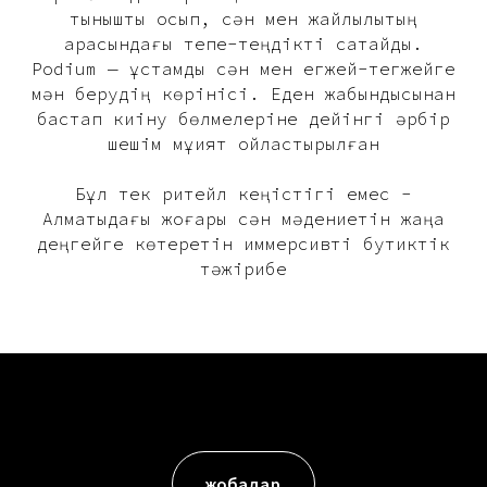
тыныштық қосып, сән мен жайлылықтың
арасындағы тепе-теңдікті сақтайды.
Podium — ұстамды сән мен егжей-тегжейге
мән берудің көрінісі. Еден жабындысынан
бастап киіну бөлмелеріне дейінгі әрбір
шешім мұқият ойластырылған
Бұл тек ритейл кеңістігі емес -
Алматыдағы жоғары сән мәдениетін жаңа
деңгейге көтеретін иммерсивті бутиктік
тәжірибе
жобалар