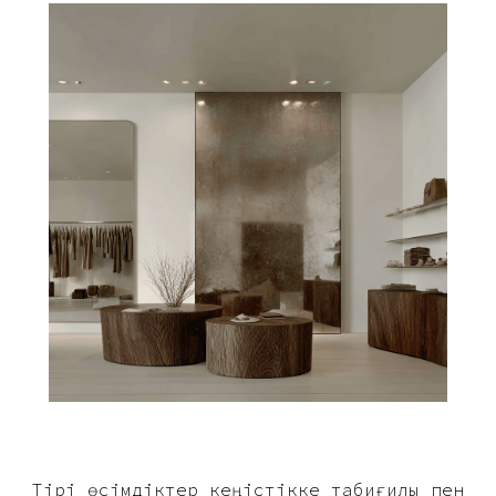
Тірі өсімдіктер кеңістікке табиғилық пен