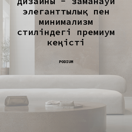
дизайны - заманауи
элеганттылық пен
минимализм
стиліндегі премиум
кеңісті
PODIUM