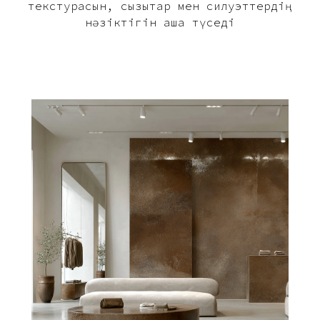
текстурасын, сызықтар мен силуэттердің
нәзіктігін аша түседі