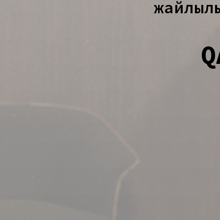
жайлыл
Q