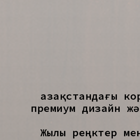
Қазақстандағы к
премиум дизайн жә
Жылы реңктер ме