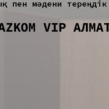
ық пен мәдени тереңдік
AZKOM VIP АЛМА