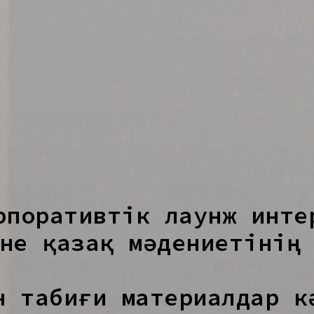
орпоративтік лаунж инте
не қазақ мәдениетінің
н табиғи материалдар к