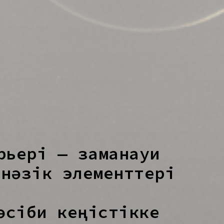
рьері — заманауи
 нәзік элементтері
әсіби кеңістікке