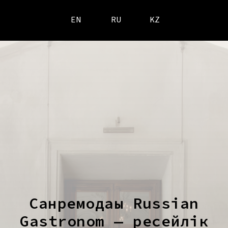
EN
RU
KZ
Санремодағы Russian
Gastronom — ресейлік