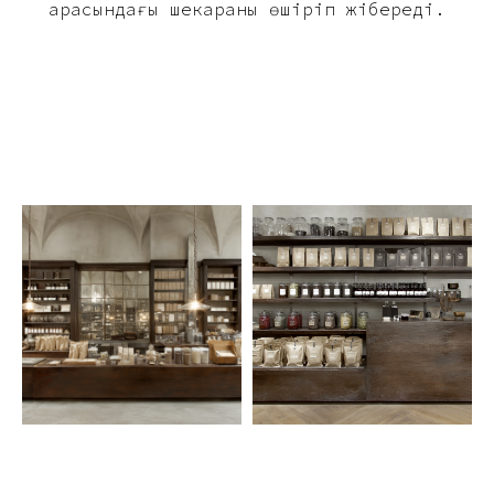
арасындағы шекараны өшіріп жібереді.