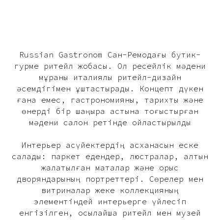
Russian Gastronom Сан-Ремодағы бутик-
гурме ритейл жобасы. Ол ресейлік мәдени
мұраны италиялық ритейл-дизайн
әсемдігімен ұштастырады. Концепт дүкен
ғана емес, гастрономияны, тарихты және
өнерді бір шаңырақ астына тоғыстырған
мәдени салон ретінде ойластырылды
Интерьер ақсүйектердің асханасын еске
салады: паркет едендер, люстралар, алтын
жалатылған маталар және орыс
дворяндарының портреттері. Сөрелер мен
витриналар жеке коллекцияның
элементіндей интерьерге үйлесіп
енгізілген, осылайша ритейл мен музей