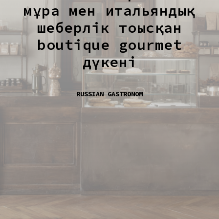
мұра мен итальяндық
шеберлік тоғысқан
boutique gourmet
дүкені
RUSSIAN GASTRONOM