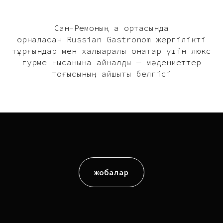
Сан-Ремоның қақ ортасында
орналасқан Russian Gastronom жергілікті
тұрғындар мен халықаралық қонақтар үшін люкс
гурме нысанына айналды — мәдениеттер
тоғысының айшықты белгісі
жобалар