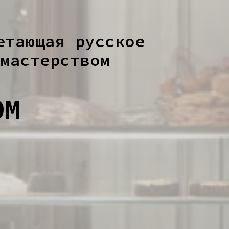
етающая русское
 мастерством
OM