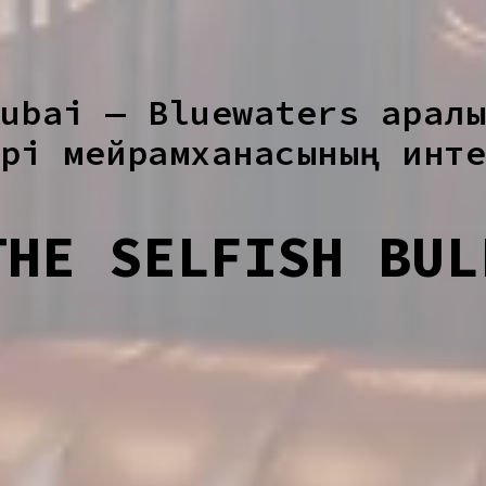
ubai — Bluewaters аралы
рі мейрамханасының инт
THE SELFISH BUL