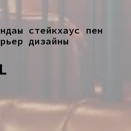
ндағы стейкхаус пен
ерьер дизайны
L