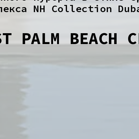
лекса NH Collection Dub
ST PALM BEACH C