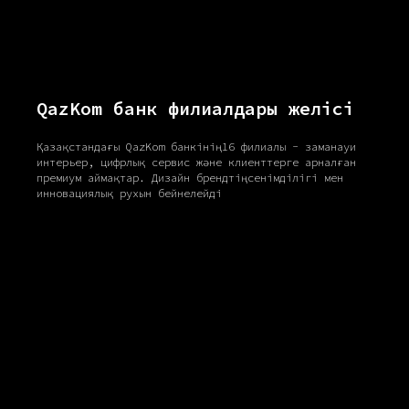
QazKom банк филиалдары желісі
Қазақстандағы QazKom банкінің 16 филиалы - заманауи
интерьер, цифрлық сервис және клиенттерге арналған
премиум аймақтар. Дизайн брендтің сенімділігі мен
инновациялық рухын бейнелейді