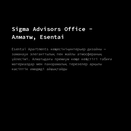
Sigma Advisors Office -
Алматы, Esentai
Esentai Apartments кеңсесінің интерьер дизайны —
заманауи элеганттылық пен жайлы атмосфераның
үйлесімі. Алматыдағы премиум кеңсе кеңістігі табиғи
материалдар мен панорамалық терезелер арқылы
кәсіптік имиджді айшықтайды
Untitled No.16 студиясынан кеңсе және мәдени
кеңістіктердің интерьер дизайны — корпоративтік және