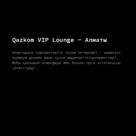
Qazkom VIP Lounge - Алматы
Алматыдағы корпоративтік лаунж интерьері - заманауи
премиум дизайн және қазақ мәдениетінің элементтері.
Жоба қонақжай атмосфера мен бизнес-орта эстетикасын
үйлестіреді.