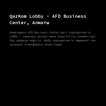
QazKom Lobby - AFD Business
Center, Алматы
Алматыдағы AFD Business Center-дегі корпоративтік
лобби — заманауи дизайн және hospitality элементтері
бар премиум кеңістік. Жоба корпоративтік мәдениет пен
қонақжай атмосфераны үйлестіреді