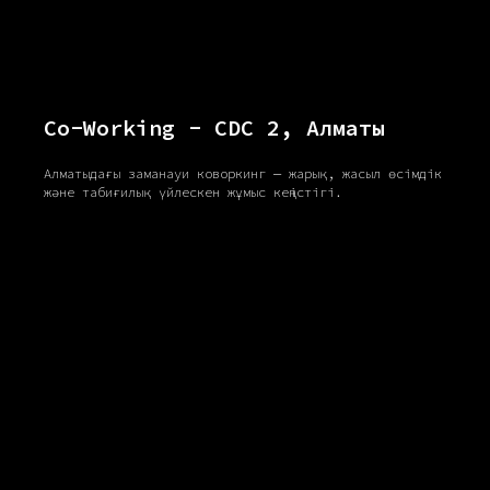
Co-Working - CDC 2, Алматы
Алматыдағы заманауи коворкинг — жарық, жасыл өсімдік
және табиғилық үйлескен жұмыс кеңістігі.